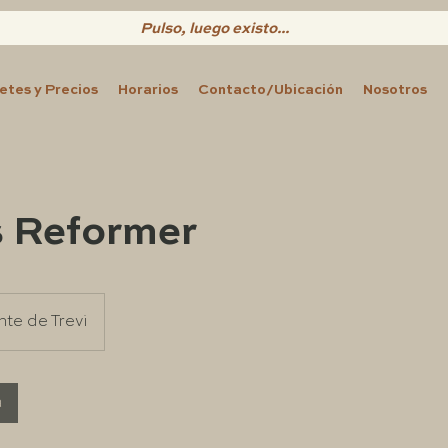
Pulso, luego existo...
etes y Precios
Horarios
Contacto/Ubicación
Nosotros
s Reformer
te de Trevi
a