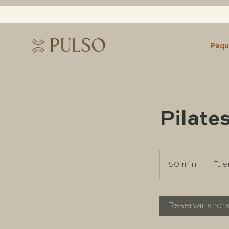
Paqu
Pilate
50 min
5
Fuen
0
m
Reservar ahor
i
n