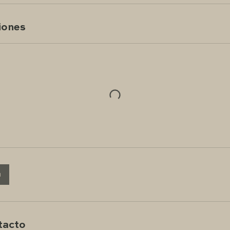
iones
a
tacto