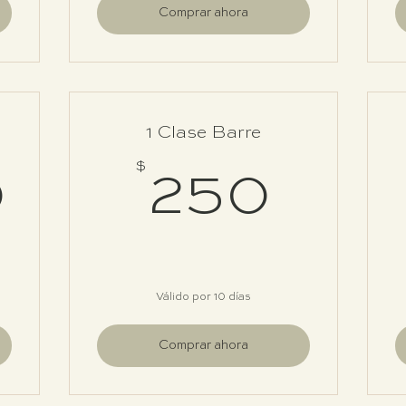
Comprar ahora
1 Clase Barre
5,600$
$
250
0
250
Válido por 10 días
Comprar ahora