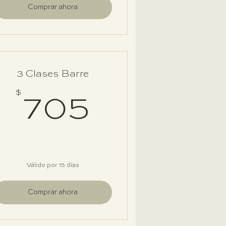
Comprar ahora
3 Clases Barre
$
$
705$
705
Válido por 15 días
Comprar ahora