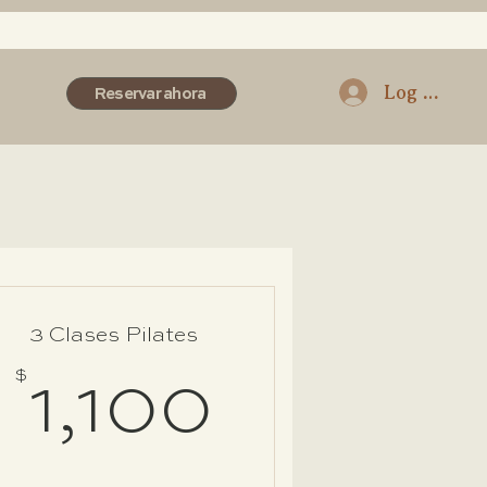
Log In
Reservar ahora
3 Clases Pilates
0$
$
1,100$
1,100