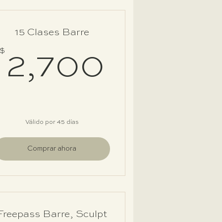
15 Clases Barre
50$
$
2,700
2,700
Válido por 45 días
Comprar ahora
Freepass Barre, Sculpt