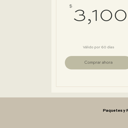
$
3,100
Válido por 60 días
Comprar ahora
Paquetes y 