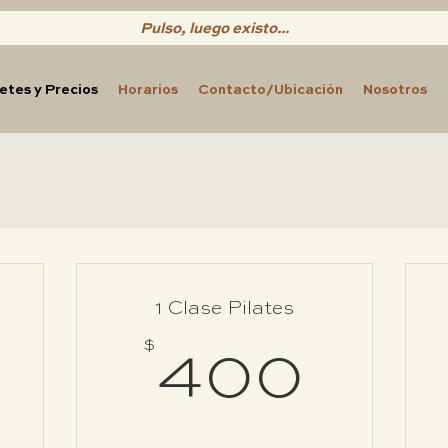
Pulso, luego existo...
etes y Precios
Horarios
Contacto/Ubicación
Nosotros
PAQUETES Y PRECIOS
Sesiones grupales de 50 minutos
1 Clase Pilates
250$
$
40
400