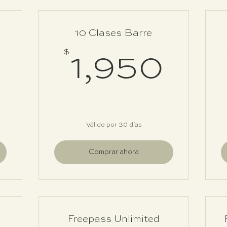
10 Clases Barre
1,075$
$
1,9
1,950
Válido por 30 días
Comprar ahora
Freepass Unlimited