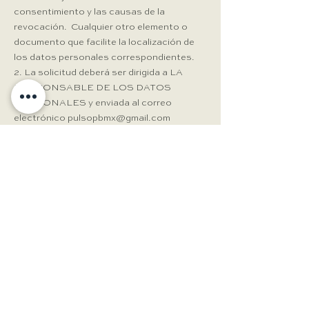
consentimiento y las causas de la
revocación. Cualquier otro elemento o
documento que facilite la localización de
los datos personales correspondientes.
2. La solicitud deberá ser dirigida a LA
RESPONSABLE DE LOS DATOS
PERSONALES y enviada al correo
electrónico
pulsopbmx@gmail.com
3. Una vez recibida la solicitud de
REVOCACIÓN DEL CONSENTIMIENTO
otorgado para el tratamiento de los datos
personales, EL RESPONSABLE DE LOS
DATOS PERSONALES tendrá un plazo
máximo de veinte días hábiles, para
resolver su petición; misma que de resultar
procedente, se hará efectiva en un término
máximo de 15 (quince) días hábiles,
contados a partir de la fecha en que se le
comunicó la respuesta.
El procedimiento antes descrito es